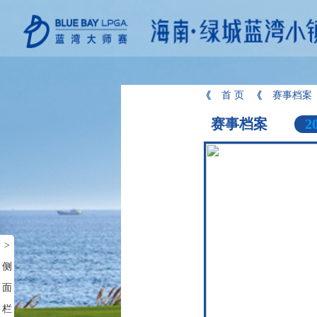
首 页
赛事档案
赛事档案
2
>
侧
面
栏