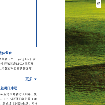
榜
史最佳业余
（Mi Hyang Lee）在
职业生涯第三座LPGA冠军奖
蓝湾大师赛冠军奖杯的韩国球
更多
之差明日冲冠
PGA-蓝湾大师赛进入到第三轮
LPGA双冠王李美香（Mi
1、总成绩-12领跑全场，同样