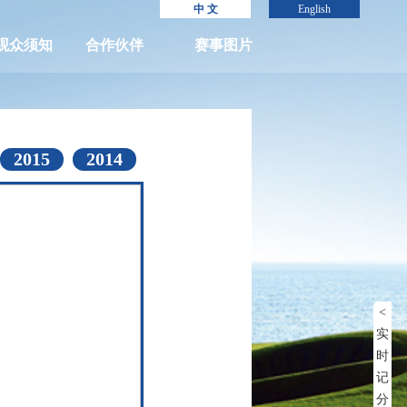
中 文
English
观众须知
合作伙伴
赛事图片
2015
2014
<
实
时
记
分