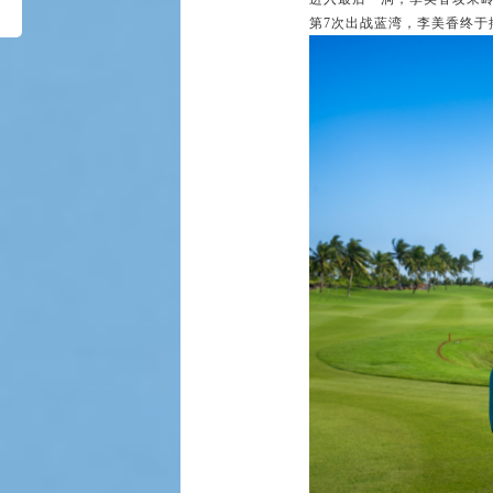
第7次出战蓝湾，李美香终于