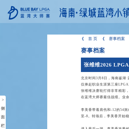
首 页
赛事档案
赛事档案
张维维2026 L
北京时间3月8日，海南鉴湖·蓝
仅捧起职业生涯第三座LPGA
张维维决赛轮打得非常精彩，
在蓝湾大师赛最佳战绩。业余
>
侧
李美香带着肩伤和-12的5
至-8。转场后，李美香开始稳
面
栏
进入最后一洞，李美香攻果岭