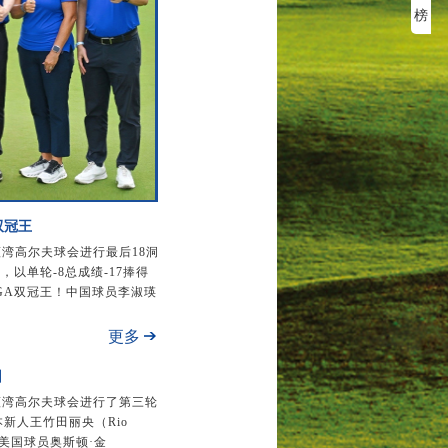
榜
双冠王
湖蓝湾高尔夫球会进行最后18洞
，以单轮-8总成绩-17捧得
GA双冠王！中国球员李淑瑛
更多
团
湖·蓝湾高尔夫球会进行了第三轮
新人王竹田丽央（Rio
。美国球员奥斯顿·金