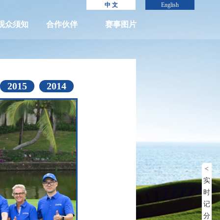
中 文
English
观众须知
合作伙伴
赛事图片
2015
2014
<
实
时
记
分