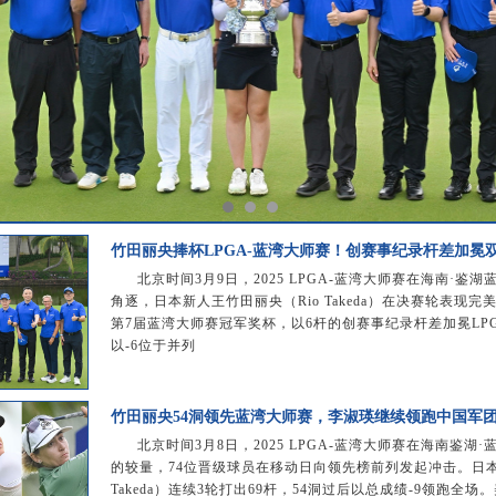
竹田丽央捧杯LPGA-蓝湾大师赛！创赛事纪录杆差加冕
北京时间3月9日，2025 LPGA-蓝湾大师赛在海南·鉴
角逐，日本新人王竹田丽央（Rio Takeda）在决赛轮表现完美
第7届蓝湾大师赛冠军奖杯，以6杆的创赛事纪录杆差加冕LP
以-6位于并列
竹田丽央54洞领先蓝湾大师赛，李淑瑛继续领跑中国军
北京时间3月8日，2025 LPGA-蓝湾大师赛在海南鉴
的较量，74位晋级球员在移动日向领先榜前列发起冲击。日本
Takeda）连续3轮打出69杆，54洞过后以总成绩-9领跑全场