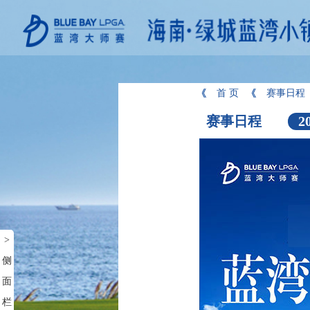
首 页
赛事日程
赛事日程
2
>
侧
面
栏