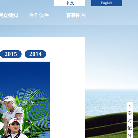
中 文
English
观众须知
合作伙伴
赛事图片
2015
2014
<
实
时
记
分