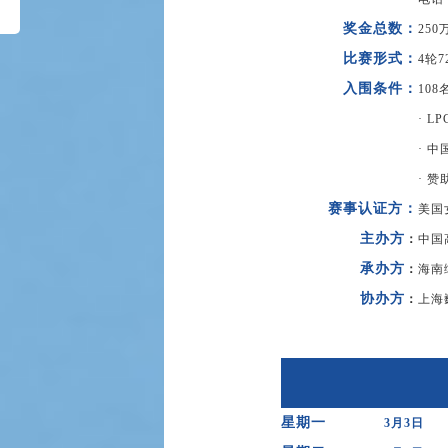
奖金总数
：
250
比赛形式
：
4轮
入围条件
：
10
· 
· 
· 
赛事认证方
：
美国
主办方
：
中国
承办方
：
海南
协办方
：
上海
星期一
3月3日