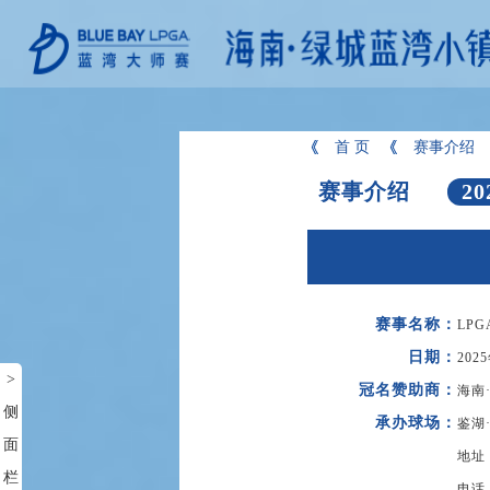
首 页
赛事介绍
赛事介绍
20
赛事名称：
LP
日期：
202
>
冠名赞助商
：
海南
侧
承办球场
：
鉴湖
面
地址
栏
电话：