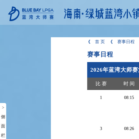
首 页
赛事日程
赛事日程
2026年蓝湾大师
比 赛
时 间
1
08:15
>
侧
面
3
08:26
栏