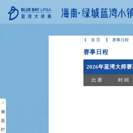
首 页
赛事日程
赛事日程
2026年蓝湾大师
比 赛
时 间
>
侧
面
栏