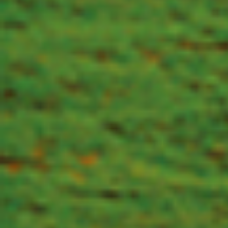
吉娜·金在2024 LPGA-蓝湾
此外，还有多达26位球员通过
赛场的新秀，也有征战多个
赛，同时也是首度作为LPG
蓝湾。在外征战这些年也经历
学校考试获得2026赛季LP