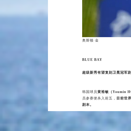
奥斯顿·金
BLUE BAY
超级新秀有望复刻卫冕冠军
韩国球员
黄裕敏（Youmin H
员参赛便杀入前五，
目前世
剧本。