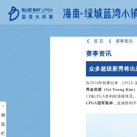
首 页
赛事资讯
赛事资讯
众多超级新秀将出战
自2014年创赛以来，LPG
秀金世煐（Sei Young 
13场LPGA胜利的顶级球员
LPGA冠军奖杯，
这场胜利不
>
侧
面
栏