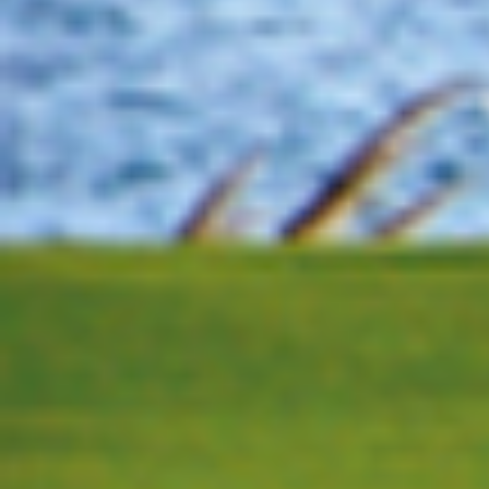
LPGA冠军 黄裕敏
BLUE BAY
中国新生代球员刮起青春风
中国球员方面，多位优秀的新
业余身份在女子中巡赢得三
年轻四冠王。
今年蓝湾赛前，