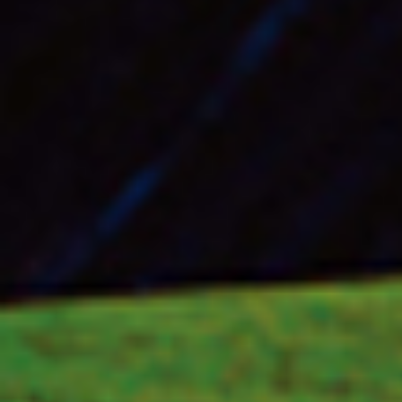
爱普生巡回赛是LPGA的二
巡回赛毕业生出战。其中包括奖金
蓝湾大师赛作为LPGA新赛