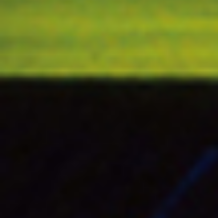
左起：周诗媛、安梓宁、许
此外，
女子中巡冠军安梓宁
公开赛，
这是一座非常棒的
现。”
许赢说道。
BLUE BAY
LPGA新秀人数众多、潜力