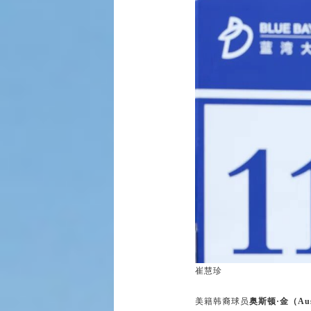
崔慧珍
美籍韩裔球员
奥斯顿·金（Aus