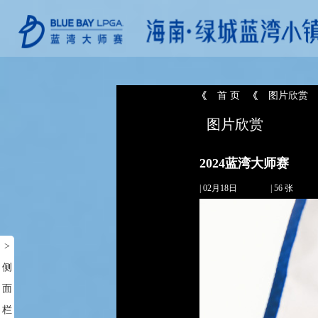
首 页
图片欣赏
图片欣赏
2024蓝湾大师赛
| 02月18日
| 56 张
>
侧
面
栏